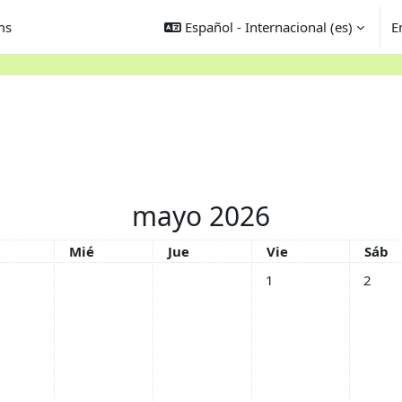
ms
Español - Internacional ‎(es)‎
E
mayo 2026
tes
Miércoles
Jueves
Viernes
Sába
Mié
Jue
Vie
Sáb
Sin eventos, viernes, 1
Sin eve
1
2