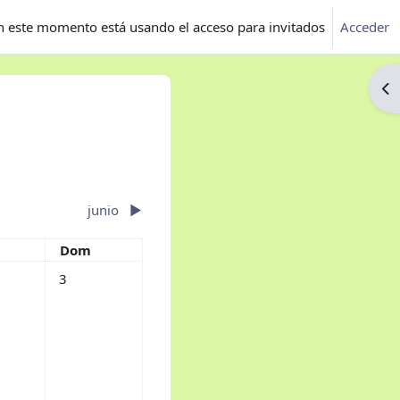
n este momento está usando el acceso para invitados
Acceder
Ab
junio
▶︎
do
Domingo
Dom
 mayo
ntos, sábado, 2 mayo
Sin eventos, domingo, 3 mayo
3