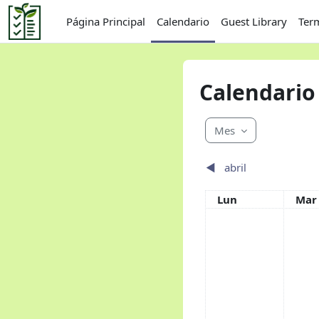
Salta al contenido principal
Página Principal
Calendario
Guest Library
Ter
Calendario
Mes
◀︎
abril
Lunes
Mar
Lun
Mar